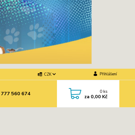
Přihlášení
CZK
0
ks
 777 560 674
za
0,00 Kč