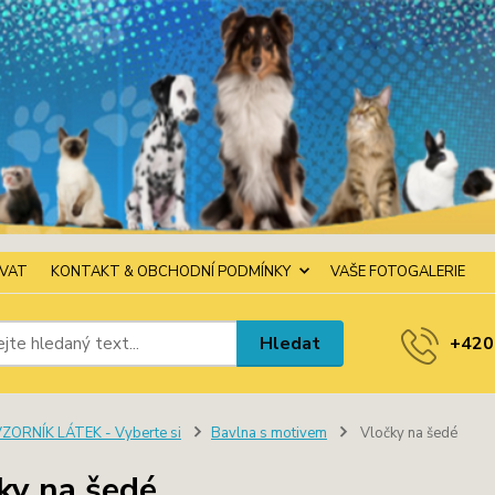
OVAT
KONTAKT & OBCHODNÍ PODMÍNKY
VAŠE FOTOGALERIE
Hledat
+420
ZORNÍK LÁTEK - Vyberte si
Bavlna s motivem
Vločky na šedé
ky na šedé