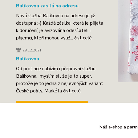
Balíkovna zasílá na adresu
Nová služba Balíkovna na adresu je již
dostupná :-) Každá zásilka, která je přijata
k doručení, je avizována odesílateli i
příjemci, kteří mohou využ...
číst celé
29.12.2021
Balíkovna
Od prosince nabízím i přepravní službu
Balíkovna. myslím si , že je to super,
protože je to jedna z nejlevnějších variant
České pošty. Markéta
číst celé
Zobrazit všechny novinky
Zboží 
Náš e-shop a partn
Bavl