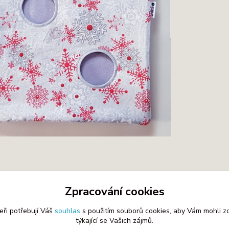
Zpracování cookies
zařazeno v kategoriích
eři potřebují Váš
souhlas
s použitím souborů cookies, aby Vám mohli z
na s motivem
týkající se Vašich zájmů.