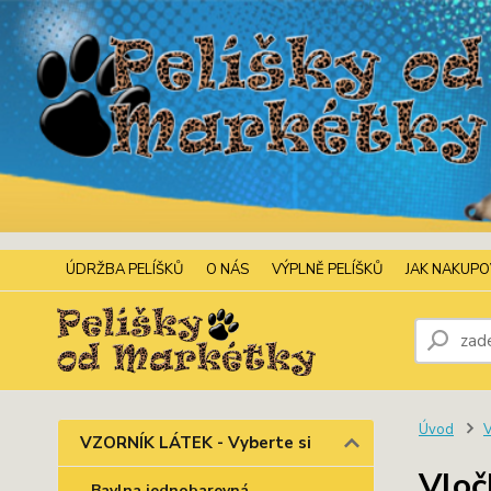
ÚDRŽBA PELÍŠKŮ
O NÁS
VÝPLNĚ PELÍŠKŮ
JAK NAKUP
Úvod
V
VZORNÍK LÁTEK - Vyberte si
Vloč
Bavlna jednobarevná