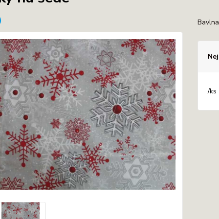
Bavln
Nej
/
ks