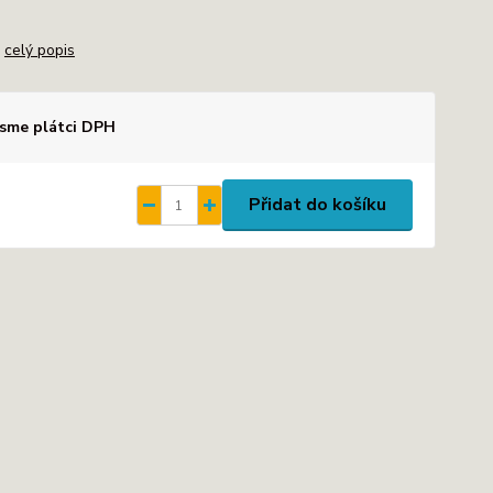
a
celý popis
sme plátci DPH
Přidat do košíku