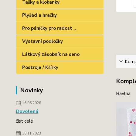
Tašky a klokanky
Plyšáci a hračky
Pro páníčky pro radost ..
Výstavní podložky
Látkový zásobník na seno
Kompl
Postroje / Kšírky
Komple
Novinky
Bavlna
16.06.2026
Dovolená
číst celé
10.11.2023