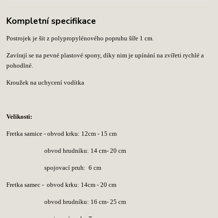
Kompletní specifikace
Postrojek je šit z polypropylénového popruhu šíře 1 cm.
Zavírají se na pevné plastové spony, díky nim je upínání na zvířeti rychlé a
pohodlné.
Kroužek na uchycení vodítka
Velikosti:
Fretka samice - obvod krku: 12cm - 15 cm
obvod hrudníku: 14 cm- 20 cm
spojovací pruh: 6 cm
Fretka samec -
obvod krku: 14cm - 20 cm
obvod hrudníku: 16 cm- 25 cm