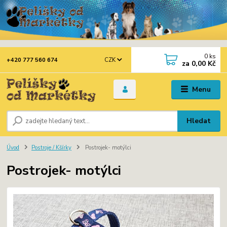
0
ks
CZK
+420 777 560 674
za
0,00 Kč
Menu
Hledat
Úvod
Postroje / Kšírky
Postrojek- motýlci
Postrojek- motýlci