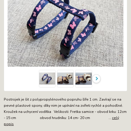
Postrojek je šit z polypropylénového popruhu šíře 1 cm. Zavírají se na
pevné plastové spony, díky nim je upínání na zvířeti rychlé a pohodlné.
Kroužek na uchycení vodítka Velikosti: Fretka samice - obvod krku: 12cm
- 15 cm obvod hrudníku: 14 cm- 20 cm ...
celý
popis