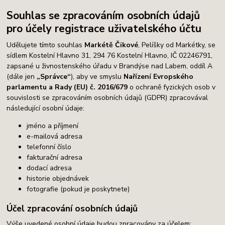
Souhlas se zpracováním osobních údajů
pro účely registrace uživatelského účtu
Udělujete tímto souhlas
Markétě Čikové
, Pelíšky od Markétky, se
sídlem Kostelní Hlavno 31, 294 76 Kostelní Hlavno, IČ 02246791,
zapsané u živnostenského úřadu v Brandýse nad Labem, oddíl A
(dále jen
„Správce“
), aby ve smyslu
Nařízení Evropského
parlamentu a Rady (EU) č. 2016/679
o ochraně fyzických osob v
souvislosti se zpracováním osobních údajů (GDPR) zpracovával
následující osobní údaje:
jméno a příjmení
e-mailová adresa
telefonní číslo
fakturační adresa
dodací adresa
historie objednávek
fotografie (pokud je poskytnete)
Účel zpracování osobních údajů
Výše uvedené osobní údaje budou zpracovány za účelem: