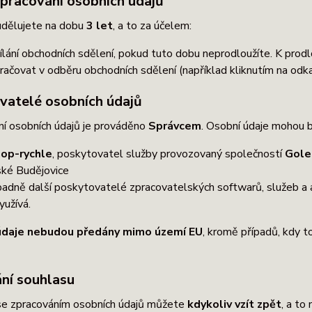
pracování osobních údajů
udělujete na dobu
3 let
, a to za účelem:
ílání obchodních sdělení, pokud tuto dobu neprodloužíte. K prod
račovat v odběru obchodních sdělení (například kliknutím na odk
vatelé osobních údajů
ní osobních údajů je prováděno
Správcem
. Osobní údaje mohou 
op-rychle
, poskytovatel služby provozovaný společností
Gole
ké Budějovice
padně další poskytovatelé zpracovatelských softwarů, služeb a 
yužívá.
údaje nebudou předány mimo území EU
, kromě případů, kdy 
ní souhlasu
se zpracováním osobních údajů můžete
kdykoliv vzít zpět
, a to