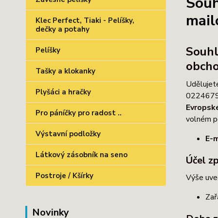
Souh
mail
Klec Perfect, Tiaki - Pelíšky,
dečky a potahy
Souhl
Pelíšky
obcho
Tašky a klokanky
Udělujet
Plyšáci a hračky
02246791
Evropské
Pro páníčky pro radost ..
volném po
Výstavní podložky
E-m
Látkový zásobník na seno
Účel z
Postroje / Kšírky
Výše uve
Zař
Novinky