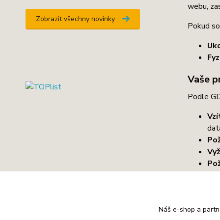
webu, zas
Zobrazit všechny novinky
Pokud so
Uko
Fyz
Vaše p
Podle GD
Vzí
dat
Pož
Vyž
Pož
Pož
Na 
Pož
Náš e-shop a partn
Na 