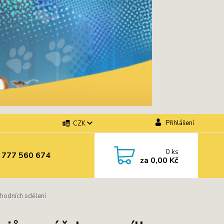
Přihlášení
CZK
0
ks
 777 560 674
za
0,00 Kč
hodních sdělení