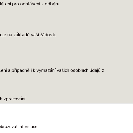
ělení pro odhlášení z odběru.
je na základě vaší žádosti.
ení a případně i k vymazání vašich osobních údajů z
ch zpracování.
 důvody k jejich dalšímu zpracování.
ování na základě souhlasu nebo smlouvy.
obrazovat informace
le GDPR byla porušena.