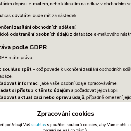
láním dopisu, e-mailem, nebo kliknutím na odkaz v obchodním sd
uhlas odvoláte, bude mít za následek:
nčení zasílání obchodních sdělení
.
ické odstranění osobních údajů
z databáze e-mailového nástro
ráva podle GDPR
PR máte právo:
t souhlas zpět
– což povede k ukončení zasílání obchodních sděl
abáze.
adovat informaci
, jaké vaše osobní údaje zpracováváme.
ádat si přístup k těmto údajům
a požadovat jejich kopii.
adovat aktualizaci nebo opravu údajů
, případně omezení jeji
adovat výmaz vašich osobních údajů
, pokud neexistují právní
přenositelnost údajů
, pokud se jedná o automatizované zprac
Zpracování cookies
adovat kopii
vašich osobních údajů.
eři potřebují Váš
souhlas
s použitím souborů cookies, aby Vám mohli z
účinnou soudní ochranu
, pokud máte za to, že vaše práva pod
týkající se Vašich zájmů.