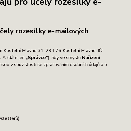
jů pro účely rozesílky e-
čely rozesílky e-mailových
em Kostelní Hlavno 31, 294 76 Kostelní Hlavno, IČ:
 A (dále jen
„Správce“
), aby ve smyslu
Nařízení
osob v souvislosti se zpracováním osobních údajů a o
sletterů).