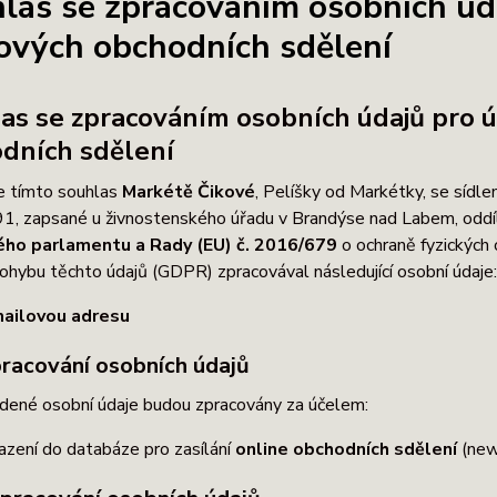
las se zpracováním osobních úda
ových obchodních sdělení
as se zpracováním osobních údajů pro ú
dních sdělení
e tímto souhlas
Markétě Čikové
, Pelíšky od Markétky, se sídl
, zapsané u živnostenského úřadu v Brandýse nad Labem, oddíl
ho parlamentu a Rady (EU) č. 2016/679
o ochraně fyzických 
hybu těchto údajů (GDPR) zpracovával následující osobní údaje:
ailovou adresu
pracování osobních údajů
dené osobní údaje budou zpracovány za účelem:
azení do databáze pro zasílání
online obchodních sdělení
(new