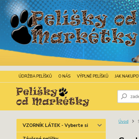
ÚDRŽBA PELÍŠKŮ
O NÁS
VÝPLNĚ PELÍŠKŮ
JAK NAKUP
Úvod
S
VZORNÍK LÁTEK - Vyberte si
Závěsné pelíšky