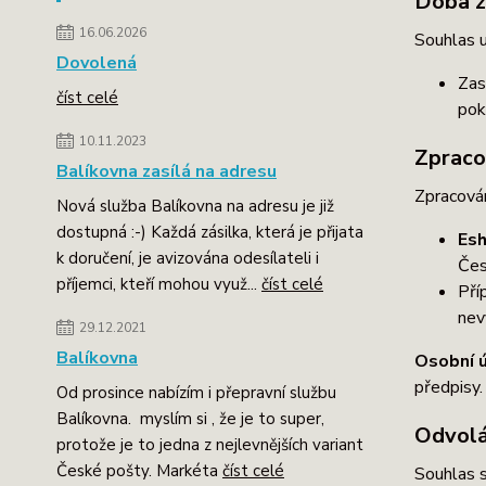
Doba z
16.06.2026
Souhlas 
Dovolená
Zas
číst celé
pok
10.11.2023
Zpraco
Balíkovna zasílá na adresu
Zpracová
Nová služba Balíkovna na adresu je již
dostupná :-) Každá zásilka, která je přijata
Esh
k doručení, je avizována odesílateli i
Čes
příjemci, kteří mohou využ...
číst celé
Pří
nev
29.12.2021
Balíkovna
Osobní 
předpisy.
Od prosince nabízím i přepravní službu
Balíkovna. myslím si , že je to super,
Odvolá
protože je to jedna z nejlevnějších variant
České pošty. Markéta
číst celé
Souhlas 