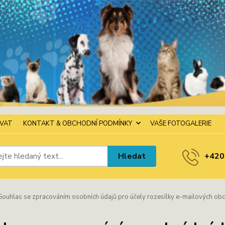
OVAT
KONTAKT & OBCHODNÍ PODMÍNKY
VAŠE FOTOGALERIE
Hledat
+420
ouhlas se zpracováním osobních údajů pro účely rozesílky e-mailových obc