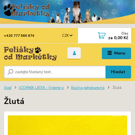
0
ks
CZK
+420 777 560 674
za
0,00 Kč
Menu
Hledat
Úvod
VZORNÍK LÁTEK - Vyberte si
Bavlna jednobarevná
Žlutá
Žlutá