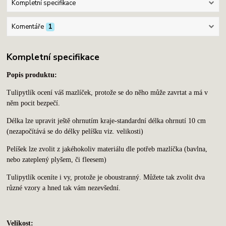
Kompletní specifikace
Komentáře
1
Kompletní specifikace
Popis produktu:
Tulipytlík ocení váš mazlíček, protože se do něho může zavrtat a má v
něm pocit bezpečí.
Délka lze upravit ještě ohrnutím kraje-standardní délka ohrnutí 10 cm
(nezapočítává se do délky pelíšku viz. velikosti)
Pelíšek lze zvolit z jakéhokoliv materiálu dle potřeb mazlíčka (bavlna,
nebo zateplený plyšem, či fleesem)
Tulipytlík oceníte i vy, protože je oboustranný. Můžete tak zvolit dva
různé vzory a hned tak vám nezevšední.
Velikost: