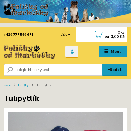
0
ks
CZK
+420 777 560 674
za
0,00 Kč
Menu
Hledat
Úvod
Pelíšky
Tulipytlík
Tulipytlík