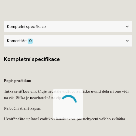
Kompletní specifikace
Komentáře
0
Kompletní specifikace
Popis produktu:
Taška se síťkou umožňuje neustále vidět co zvířátko uvnitř dělá a i ono vidí
na vás. Síťka je
uzavíratelná na zip.
Na boční straně kapsa.
Uvnitř našito upínací vodítko s karabinkou pro uchycení vašeho zvířátka.