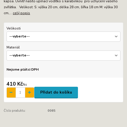
kapsa. Uvnitř našito upínací vodítko s karabinkou pro uchycení vašeho
zvířátka. Velikost: S: výška 20 cm, délka 28 cm, šířka 18 cm M: výška 30
cm,...
celý popis
Velikosti
Materiál
Nejsme plátci DPH
410 Kč
/
ks
Přidat do košíku
Číslo produktu:
0065