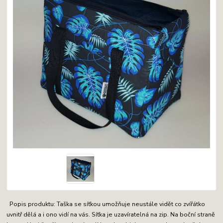
Popis produktu: Taška se síťkou umožňuje neustále vidět co zvířátko
uvnitř dělá a i ono vidí na vás. Síťka je uzavíratelná na zip. Na boční straně