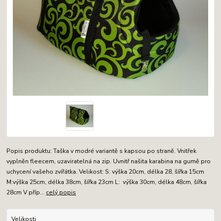
Popis produktu: Taška v modré variantě s kapsou po straně. Vnitřek
vyplněn fleecem, uzaviratelná na zip. Uvnitř našita karabina na gumě pro
uchycení vašeho zvířátka. Velikost: S: výška 20cm, délka 28, šířka 15cm
M:výška 25cm, délka 38cm, šířka 23cm L: výška 30cm, délka 48cm, šířka
28cm V příp...
celý popis
Velikosti