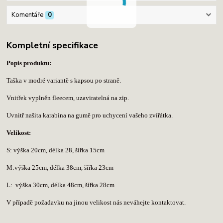
Komentáře
0
Kompletní specifikace
Popis produktu:
Taška v modré variantě s kapsou po straně.
Vnitřek vyplněn fleecem, uzaviratelná na zip.
Uvnitř našita karabina na gumě pro uchycení vašeho zvířátka.
Velikost:
S: výška 20cm, délka 28, šířka 15cm
M:výška 25cm, délka 38cm, šířka 23cm
L: výška 30
cm, délka 48cm, šířka 28cm
V případě požadavku na jinou velikost nás neváhejte kontaktovat.