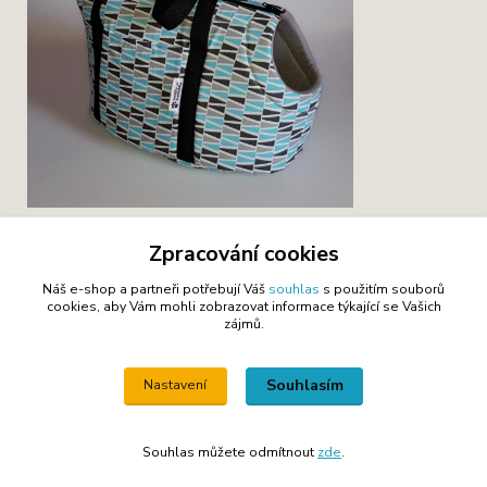
Zpracování cookies
Náš e-shop a partneři potřebují Váš
souhlas
s použitím souborů
cookies, aby Vám mohli zobrazovat informace týkající se Vašich
zájmů.
Zboží zařazeno v kategoriích
Tašky a klokanky
Souhlasím
Nastavení
Souhlas můžete odmítnout
zde
.
(c) by Marketa, 2013
Vytvořeno na
Eshop-rychle.cz