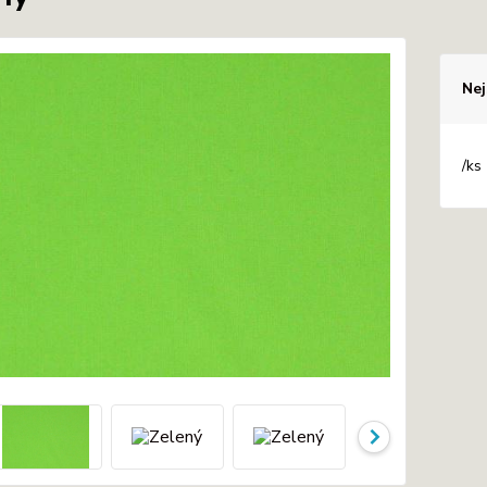
Nej
/
ks