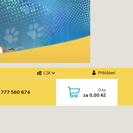
Přihlášení
CZK
0
ks
 777 560 674
za
0,00 Kč