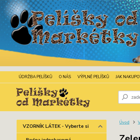
ÚDRŽBA PELÍŠKŮ
O NÁS
VÝPLNĚ PELÍŠKŮ
JAK NAKUP
Úvod
V
VZORNÍK LÁTEK - Vyberte si
Zele
Bavlna jednobarevná