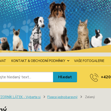
OVAT
KONTAKT & OBCHODNÍ PODMÍNKY
VAŠE FOTOGALERIE
Hledat
+420
ZORNÍK LÁTEK - Vyberte si
Fleece jednobarevný
Zelený
ný