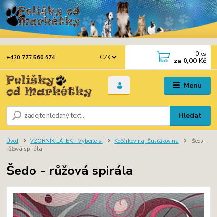
0
ks
CZK
+420 777 560 674
za
0,00 Kč
Menu
Hledat
Úvod
VZORNÍK LÁTEK - Vyberte si
Kočárkovina, Šusťákovina
Šedo -
růžová spirála
Šedo - růžová spirála