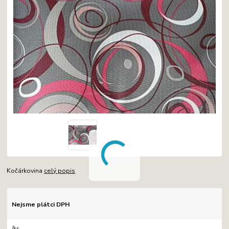
Kočárkovina
celý popis
Nejsme plátci DPH
/
ks