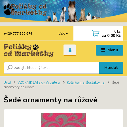
0
ks
CZK
+420 777 560 674
za
0,00 Kč
Menu
Hledat
Úvod
VZORNÍK LÁTEK - Vyberte si
Kočárkovina, Šusťákovina
Šedé
ornamenty na růžové
Šedé ornamenty na růžové