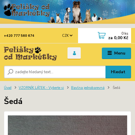
0
ks
CZK
+420 777 560 674
za
0,00 Kč
Menu
Hledat
Úvod
VZORNÍK LÁTEK - Vyberte si
Bavlna jednobarevná
Šedá
Šedá