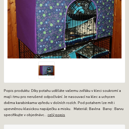
Popis produktu: Díky potahu uděláte vašemu zvířáku v kleci soukromí a
mají i tmu pro nerušené odpočívání. Je nasouvací na klec a uchycen
dvěma karabinkama vpředu v dolních rozích. Pod potahem lze mít i
upevněnou klasickou napáječku a misku. Materiál: Bavlna Barvy : Barvu
specifikujte v objednávc...
celý popis