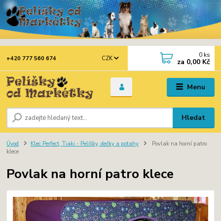
0
ks
CZK
+420 777 560 674
za
0,00 Kč
Menu
Hledat
Úvod
Klec Perfect, Tiaki - Pelíšky, dečky a potahy
Povlak na horní patro
klece
Povlak na horní patro klece