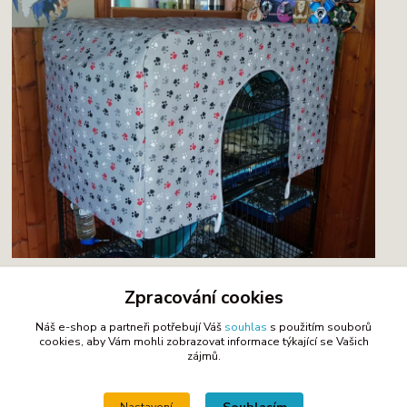
Zpracování cookies
Náš e-shop a partneři potřebují Váš
souhlas
s použitím souborů
cookies, aby Vám mohli zobrazovat informace týkající se Vašich
Zboží zařazeno v kategoriích
zájmů.
Klec Perfect, Tiaki - Pelíšky, dečky a potahy