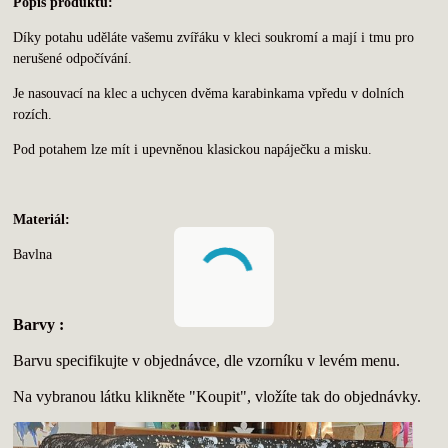
Popis produktu:
Díky potahu uděláte vašemu zvířáku v kleci soukromí a mají i tmu pro
nerušené odpočívání.
Je nasouvací na klec a uchycen dvěma karabinkama vpředu v dolních
rozích.
Pod potahem lze mít i upevněnou klasickou napáječku a misku.
Materiál:
Bavlna
Barvy :
Barvu specifikujte v objednávce, dle vzorníku v levém menu.
Na vybranou látku klikněte "Koupit", vložíte tak do objednávky.