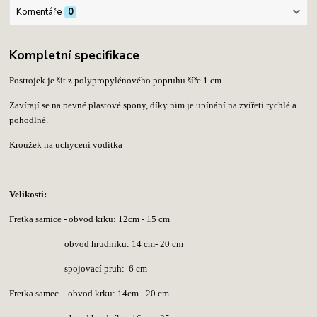
Komentáře
0
Kompletní specifikace
Postrojek je šit z polypropylénového popruhu šíře 1 cm.
Zavírají se na pevné plastové spony, díky nim je upínání na zvířeti rychlé a
pohodlné.
Kroužek na uchycení vodítka
Velikosti:
Fretka samice - obvod krku: 12cm - 15 cm
obvod hrudníku: 14 cm- 20 cm
spojovací pruh: 6 cm
Fretka samec -
obvod krku: 14cm - 20 cm