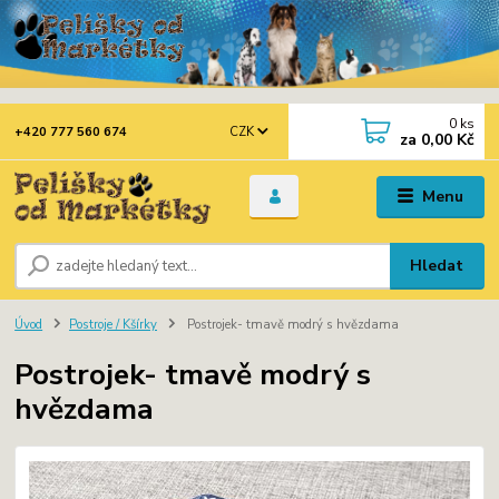
0
ks
CZK
+420 777 560 674
za
0,00 Kč
Menu
Hledat
Úvod
Postroje / Kšírky
Postrojek- tmavě modrý s hvězdama
Postrojek- tmavě modrý s
hvězdama