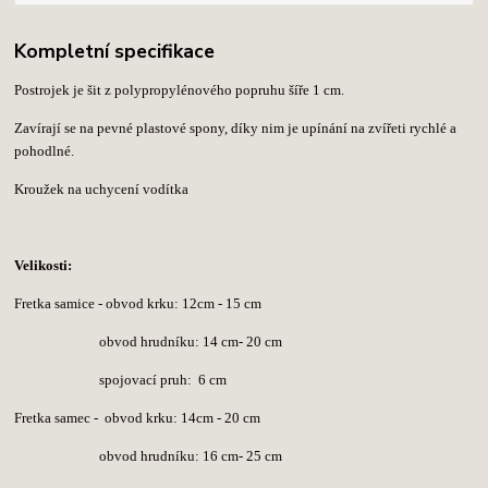
Kompletní specifikace
Postrojek je šit z polypropylénového popruhu šíře 1 cm.
Zavírají se na pevné plastové spony, díky nim je upínání na zvířeti rychlé a
pohodlné.
Kroužek na uchycení vodítka
Velikosti:
Fretka samice - obvod krku: 12cm - 15 cm
obvod hrudníku: 14 cm- 20 cm
spojovací pruh: 6 cm
Fretka samec -
obvod krku: 14cm - 20 cm
obvod hrudníku: 16 cm- 25 cm