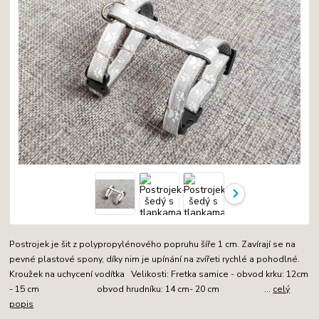
Postrojek je šit z polypropylénového popruhu šíře 1 cm. Zavírají se na
pevné plastové spony, díky nim je upínání na zvířeti rychlé a pohodlné.
Kroužek na uchycení vodítka Velikosti: Fretka samice - obvod krku: 12cm
- 15 cm obvod hrudníku: 14 cm- 20 cm ...
celý
popis