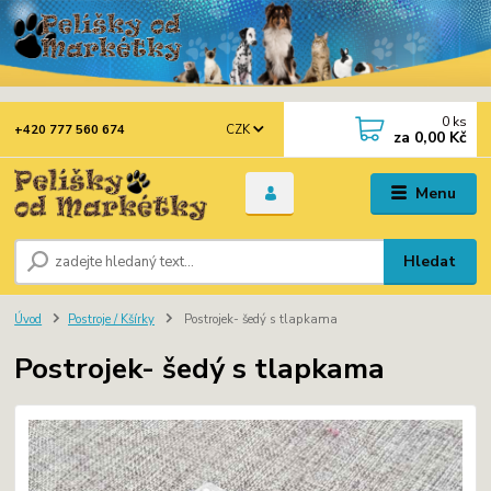
0
ks
CZK
+420 777 560 674
za
0,00 Kč
Menu
Hledat
Úvod
Postroje / Kšírky
Postrojek- šedý s tlapkama
Postrojek- šedý s tlapkama