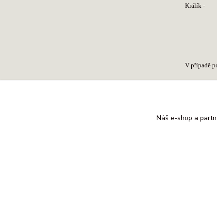
Králík
obvod h
spojov
V případě p
Náš e-shop a partn
Zboží 
Postr
(c) by Marketa, 2013