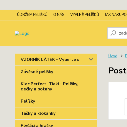
ÚDRŽBA PELÍŠKŮ
O NÁS
VÝPLNĚ PELÍŠKŮ
JAK NAKUP
Úvod
P
VZORNÍK LÁTEK - Vyberte si
Post
Závěsné pelíšky
Klec Perfect, Tiaki - Pelíšky,
dečky a potahy
Pelíšky
Tašky a klokanky
Plyšáci a hračky