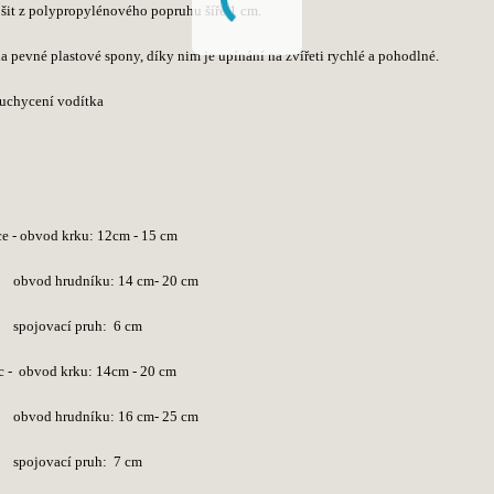
e šit z polypropylénového popruhu šíře 1 cm.
na pevné plastové spony, díky nim je upínání na zvířeti rychlé a pohodlné.
uchycení vodítka
ce - obvod krku: 12cm - 15 cm
rudníku: 14 cm- 20 cm
ací pruh: 6 cm
c -
obvod krku: 14cm - 20 cm
rudníku: 16 cm- 25 cm
ací pruh: 7 cm