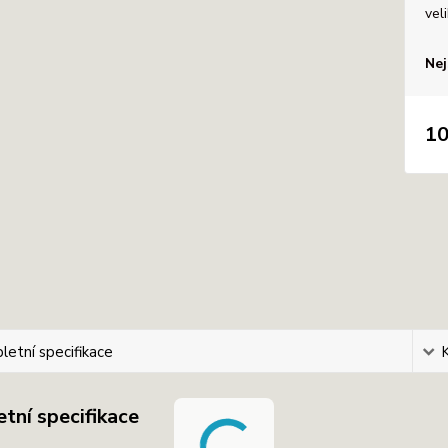
vel
Nej
10
etní specifikace
tní specifikace