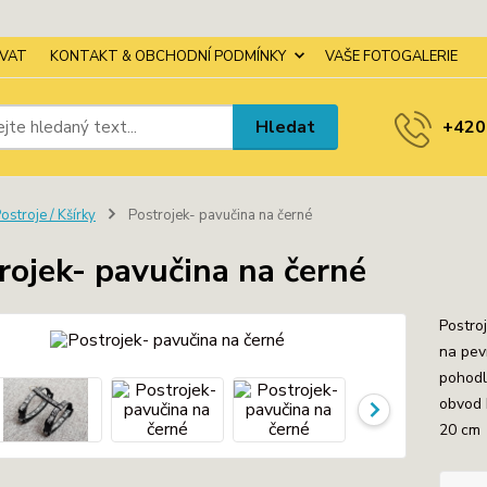
OVAT
KONTAKT & OBCHODNÍ PODMÍNKY
VAŠE FOTOGALERIE
Hledat
+420
ostroje / Kšírky
Postrojek- pavučina na černé
rojek- pavučina na černé
Postroj
na pevn
pohodl
obvo
20