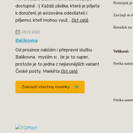
Postrojek j
dostupná :-) Každá zásilka, která je přijata
k doručení, je avizována odesílateli i
Zavírají se 
příjemci, kteří mohou využ...
číst celé
Kroužek na 
29.12.2021
Balíkovna
Od prosince nabízím i přepravní službu
Velikosti:
Balíkovna. myslím si , že je to super,
protože je to jedna z nejlevnějších variant
Fretka sami
České pošty. Markéta
číst celé
obvod h
Zobrazit všechny novinky
spojov
Fretka same
obvod h
spojov