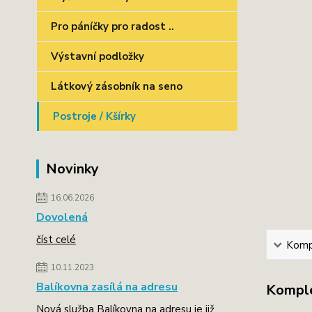
Pro páníčky pro radost ..
Výstavní podložky
Látkový zásobník na seno
Postroje / Kšírky
Novinky
16.06.2026
Dovolená
číst celé
Kompl
10.11.2023
Balíkovna zasílá na adresu
Komple
Nová služba Balíkovna na adresu je již