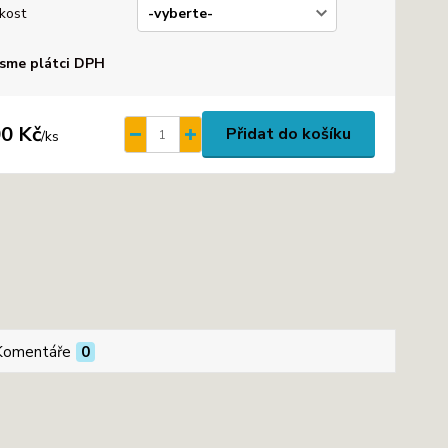
ikost
sme plátci DPH
0 Kč
Přidat do košíku
/
ks
Komentáře
0