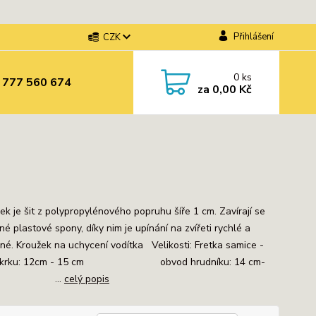
Přihlášení
CZK
0
ks
 777 560 674
za
0,00 Kč
ek je šit z polypropylénového popruhu šíře 1 cm. Zavírají se
é plastové spony, díky nim je upínání na zvířeti rychlé a
né. Kroužek na uchycení vodítka Velikosti: Fretka samice -
d krku: 12cm - 15 cm obvod hrudníku: 14 cm-
 cm ...
celý popis