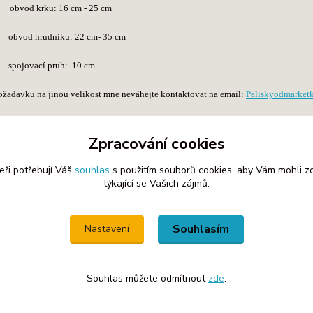
 -
obvod krku: 16 cm - 25 cm
rudníku: 22 cm- 35 cm
ací pruh: 10 cm
ožadavku na jinou velikost mne neváhejte kontaktovat na email:
Peliskyodmarke
Zpracování cookies
eři potřebují Váš
souhlas
s použitím souborů cookies, aby Vám mohli z
týkající se Vašich zájmů.
zařazeno v kategoriích
oje / Kšírky
Souhlasím
Nastavení
Souhlas můžete odmítnout
zde
.
Vytvořeno na
Eshop-rychle.cz