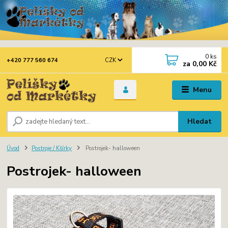
0
ks
CZK
+420 777 560 674
za
0,00 Kč
Menu
Hledat
Úvod
Postroje / Kšírky
Postrojek- halloween
Postrojek- halloween