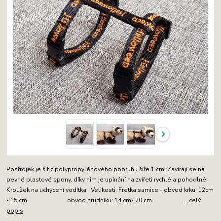
Postrojek je šit z polypropylénového popruhu šíře 1 cm. Zavírají se na
pevné plastové spony, díky nim je upínání na zvířeti rychlé a pohodlné.
Kroužek na uchycení vodítka Velikosti: Fretka samice - obvod krku: 12cm
- 15 cm obvod hrudníku: 14 cm- 20 cm ...
celý
popis