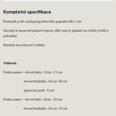
Kompletní specifikace
Postrojek je šit z polypropylénového popruhu šíře 1 cm.
Zavírají se na pevné plastové spony, díky nim je upínání na zvířeti rychlé a
pohodlné.
Kroužek na uchycení vodítka
Velikosti:
Fretka samice - obvod krku: 12cm - 15 cm
obvod hrudníku: 14 cm- 20 cm
spojovací pruh: 6 cm
Fretka samec -
obvod krku: 14cm - 20 cm
obvod hrudníku: 16 cm- 25 cm