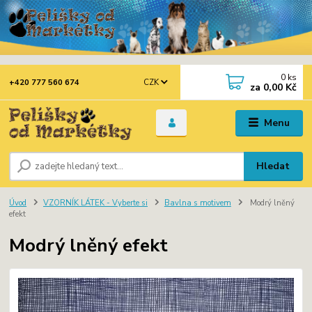
0
ks
CZK
+420 777 560 674
za
0,00 Kč
Menu
Hledat
Úvod
VZORNÍK LÁTEK - Vyberte si
Bavlna s motivem
Modrý lněný
efekt
Modrý lněný efekt