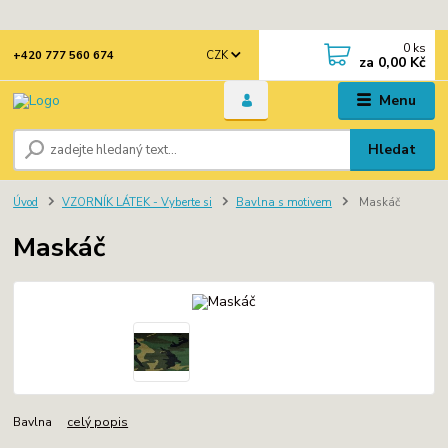
0
ks
CZK
+420 777 560 674
za
0,00 Kč
Menu
Hledat
Úvod
VZORNÍK LÁTEK - Vyberte si
Bavlna s motivem
Maskáč
Maskáč
Bavlna
celý popis