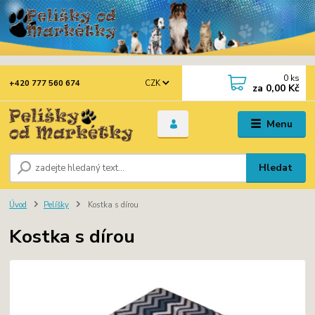
0
ks
CZK
+420 777 560 674
za
0,00 Kč
Menu
Hledat
Úvod
Pelíšky
Kostka s dírou
Kostka s dírou