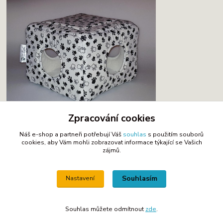
Zpracování cookies
Náš e-shop a partneři potřebují Váš
souhlas
s použitím souborů
cookies, aby Vám mohli zobrazovat informace týkající se Vašich
zájmů.
Zboží zařazeno v kategoriích
Pelíšky
Souhlasím
Nastavení
Souhlas můžete odmítnout
zde
.
(c) by Marketa, 2013