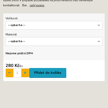
výška 30cm V případě požadavku na jinou velikost nás neváhejte
kontaktovat. Bar...
celý popis
Velikosti
Materiál
Nejsme plátci DPH
280 Kč
/
ks
Přidat do košíku