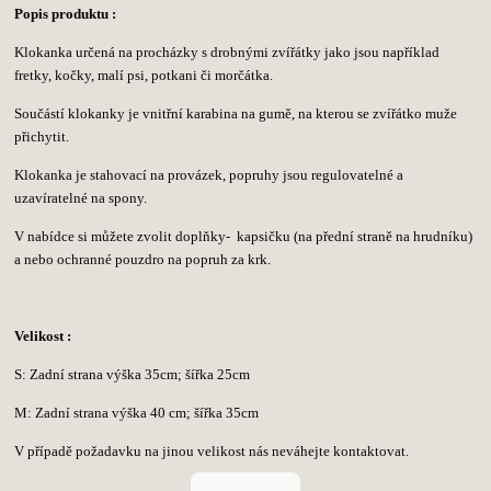
Popis produktu :
Klokanka určená na procházky s drobnými zvířátky jako jsou například
fretky, kočky, malí psi, potkani či morčátka.
Součástí klokanky je vnitřní karabina na gumě, na kterou se zvířátko muže
přichytit.
Klokanka je stahovací na provázek, popruhy jsou regulovatelné a
uzavíratelné na spony.
V nabídce si můžete zvolit doplňky- kapsičku (na přední straně na hrudníku)
a nebo ochranné pouzdro na popruh za krk.
Velikost :
S: Zadní strana výška 35cm; šířka 25cm
M: Zadní strana výška 40 cm; šířka 35cm
V případě požadavku na jinou velikost nás neváhejte kontaktovat.