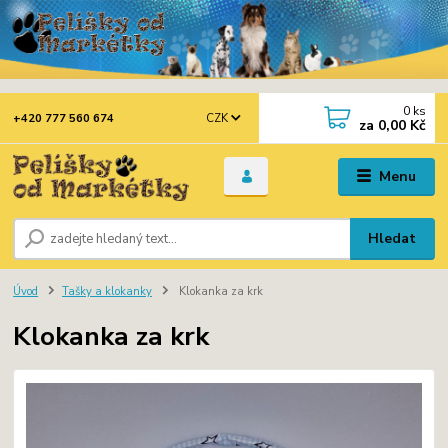
0
ks
CZK
+420 777 560 674
za
0,00 Kč
Menu
Hledat
Úvod
Tašky a klokanky
Klokanka za krk
Klokanka za krk