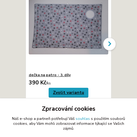
dečka na patro - 3. díly
dečka na patr
390 Kč
170 Kč
/
ks
/
ks
Zvolit variantu
Zpracování cookies
Náš e-shop a partneři potřebují Váš
souhlas
s použitím souborů
cookies, aby Vám mohli zobrazovat informace týkající se Vašich
Zboží zařazeno v kategoriích
zájmů.