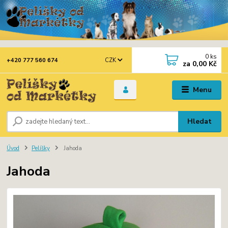
0
ks
CZK
+420 777 560 674
za
0,00 Kč
Menu
Hledat
Úvod
Pelíšky
Jahoda
Jahoda