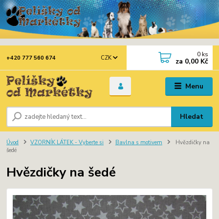
0
ks
CZK
+420 777 560 674
za
0,00 Kč
Menu
Hledat
Úvod
VZORNÍK LÁTEK - Vyberte si
Bavlna s motivem
Hvězdičky na
šedé
Hvězdičky na šedé