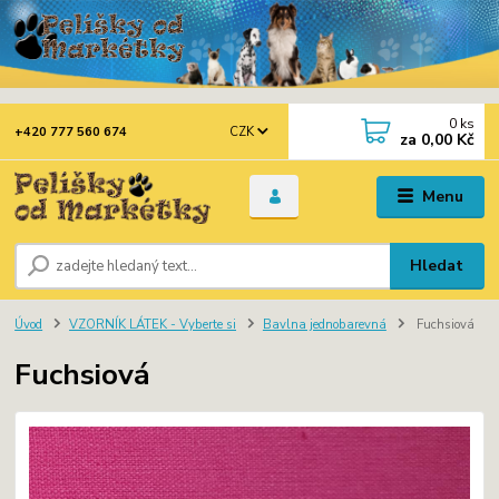
0
ks
CZK
+420 777 560 674
za
0,00 Kč
Menu
Hledat
Úvod
VZORNÍK LÁTEK - Vyberte si
Bavlna jednobarevná
Fuchsiová
Fuchsiová