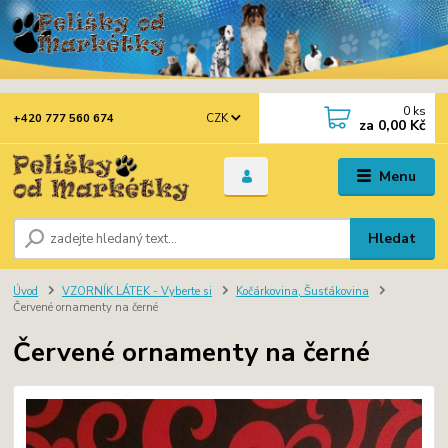
0
ks
CZK
+420 777 560 674
za
0,00 Kč
Menu
Hledat
Úvod
VZORNÍK LÁTEK - Vyberte si
Kočárkovina, Šusťákovina
Červené ornamenty na černé
Červené ornamenty na černé